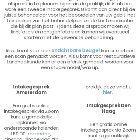
afspraak in te plannen bij ons in de praktijk, dit is als het
ware een tweede intakegesprek. U komt dan direct bij de
juiste behandelaar voor het beoordelen van uw gebit, het
bespreken van het behandelplan en de kostenindicatie
die bij dit plan past. Tijdens deze afspraak maken wij
lichtfoto’s en röntgenfoto’s en kunnen wij eventueel
starten met de gewenste behandeling.
Als u komt voor een
onzichtbare beugel
kan er meteen
een scan gemaakt worden. Als u komt voor restauratieve
tandheelkunde kan er een afdruk gemaakt worden voor
een studiemodel/wax up.
Intakegesprek
praktijk, deze vindt u
Amsterdam
hier
.
Een gratis online
Intakgesprek Den
intakegesprek via Zoom
Haag
kunt u gemakkelijk
inplannen via
Een gratis online
onderstaande kalender.
intakegesprek via Zoom
LET OP: maandag,
kunt u gemakkelijk
dinsdag, donderdag zijn