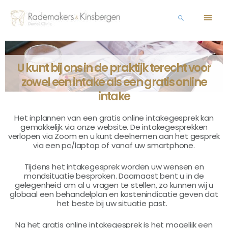
U kunt bij ons in de praktijk terecht voor
zowel een intake als een gratis online
intake
Het inplannen van een gratis online intakegesprek kan
gemakkelijk via onze website. De intakegesprekken
verlopen via Zoom en u kunt deelnemen aan het gesprek
via een pc/laptop of vanaf uw smartphone.
Tijdens het intakegesprek worden uw wensen en
mondsituatie besproken. Daarnaast bent u in de
gelegenheid om al u vragen te stellen, zo kunnen wij u
globaal een behandelplan en kostenindicatie geven dat
het beste bij uw situatie past.
Na het gratis online intakegesprek is het mogelijk een