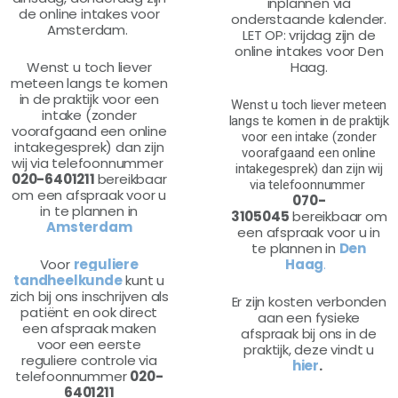
inplannen via
de online intakes voor
onderstaande kalender.
Amsterdam.
LET OP: vrijdag zijn de
online intakes voor Den
Wenst u toch liever
Haag.
meteen langs te komen
in de praktijk voor een
Wenst u toch liever meteen
intake (zonder
langs te komen in de praktijk
voorafgaand een online
voor een intake (zonder
intakegesprek) dan zijn
voorafgaand een online
wij via telefoonnummer
intakegesprek) dan zijn wij
020-6401211
bereikbaar
via telefoonnummer
om een afspraak voor u
070-
in te plannen in
3105045
bereikbaar om
Amsterdam
een afspraak voor u in
te plannen in
Den
Voor
reguliere
Haag
.
tandheelkunde
kunt u
zich bij ons inschrijven als
Er zijn kosten verbonden
patiënt en ook direct
aan een fysieke
een afspraak maken
afspraak bij ons in de
voor een eerste
praktijk, deze vindt u
reguliere controle via
hier
.
telefoonnummer
020-
6401211