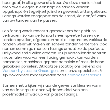
heengaat, in elke gewenste kleur. Op deze manier slaat
men twee vliegen in één klap: de tanden worden
opgeknapt én tegelijkertijd indien gewenst witter gekleurd.
Facings worden toegepast om de stand, kleur en/of vorm
van uw tanden aan te passen.
Een facing wordt meestal gemaakt om het gebit te
verfraaien. Zo kan de tandarts een spleetje tussen de
tanden opvullen, afgebroken hoekjes repareren, verkleurde
tanden weer wit maken en scheve tanden verbergen. Ook
nemen sommige mensen facings omdat ze de perfecte
Hollywood smile willen creëren. Er zijn verschillende soorten
materialen waarvan een facing gemaakt kan worden:
composiet, machinaal geperst porselein of met de hand
gebakken porselein. Dit laatste staat bij ons bekend als
Veneerz by Jessica Kinsbergen
, en is onze specialiteit.
Er
zijn ook andere mogelijkheden zoals
composiet facings
.
Samen met u kijken wij naar de gewenste kleur en vorm
van de facings. Dit doen wij doormiddel van een
proefmodel of wax-up van plastic facings.